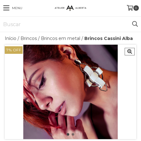
MENU
0
Início
/
Brincos
/
Brincos em metal
/
Brincos Cassini Alba
7
%
OFF