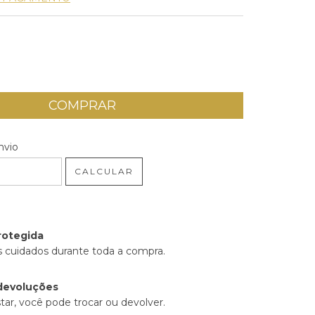
 CEP:
ALTERAR CEP
nvio
CALCULAR
rotegida
 cuidados durante toda a compra.
devoluções
tar, você pode trocar ou devolver.