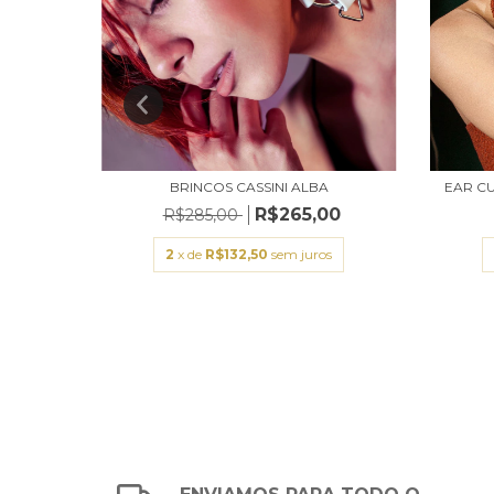
A
BRINCOS CASSINI ALBA
EAR CU
R$265,00
R$285,00
s
2
x de
R$132,50
sem juros