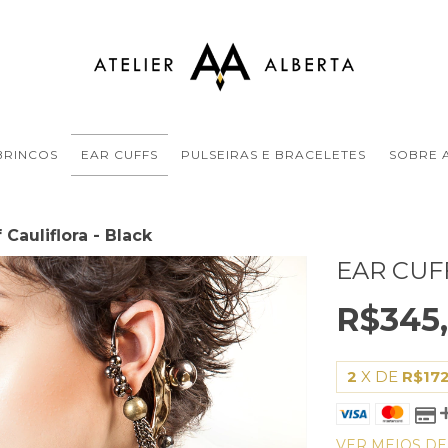
BRINCOS
EAR CUFFS
PULSEIRAS E BRACELETES
SOBRE 
 Cauliflora - Black
EAR CUF
R$345
2
X DE
R$172
VER MEIOS D